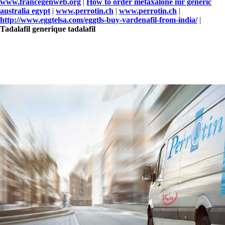
www.francegenweb.org
|
How to order metaxalone mr generic
australia egypt
|
www.perrotin.ch
|
www.perrotin.ch
|
http://www.eggtelsa.com/eggtls-buy-vardenafil-from-india/
|
Tadalafil generique tadalafil