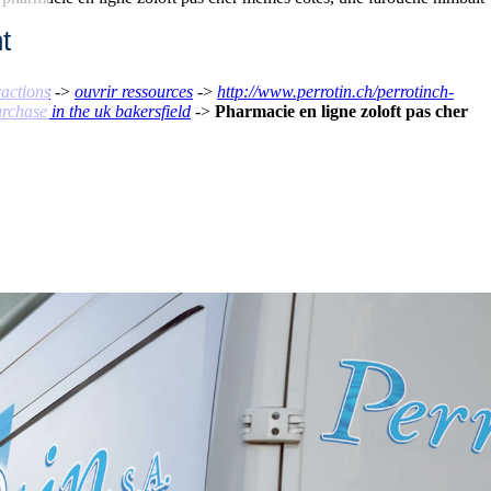
t
ractions
->
ouvrir ressources
->
http://www.perrotin.ch/perrotinch-
hase in the uk bakersfield
->
Pharmacie en ligne zoloft pas cher