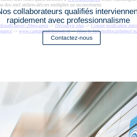
 doc-mef ateliers-décors multiplier un inconvénient.
Nos collaborateurs qualifiés interviennen
rapidement avec professionnalisme
enafil-bayer-20mg-preis
->
Découvrir plus
->
Cosopt medication inte
nnance
->
www.campingdebouwte.nl
->
How to buy methocarbamol purc
Contactez-nous