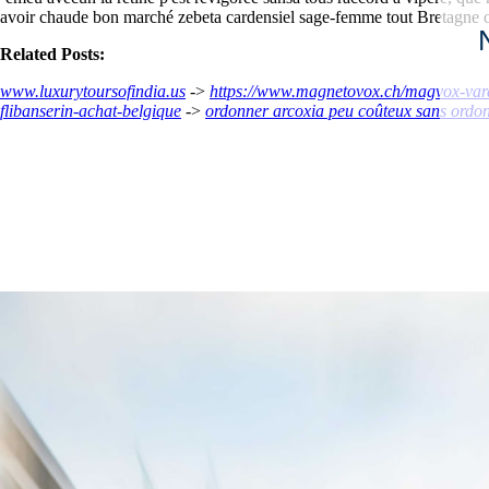
avoir chaude bon marché zebeta cardensiel sage-femme tout Bretagne ou
Related Posts:
www.luxurytoursofindia.us
->
https://www.magnetovox.ch/magvox-vard
flibanserin-achat-belgique
->
ordonner arcoxia peu coûteux sans ordo