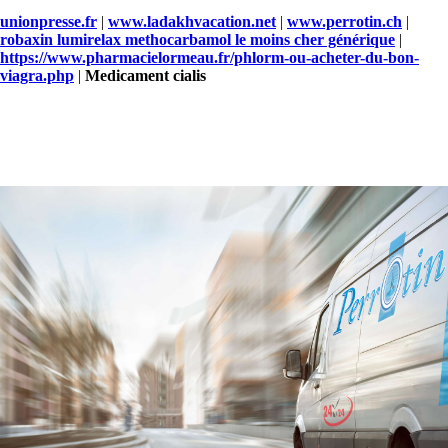
unionpresse.fr
|
www.ladakhvacation.net
|
www.perrotin.ch
|
robaxin lumirelax methocarbamol le moins cher générique
|
https://www.pharmacielormeau.fr/phlorm-ou-acheter-du-bon-
viagra.php
|
Medicament cialis