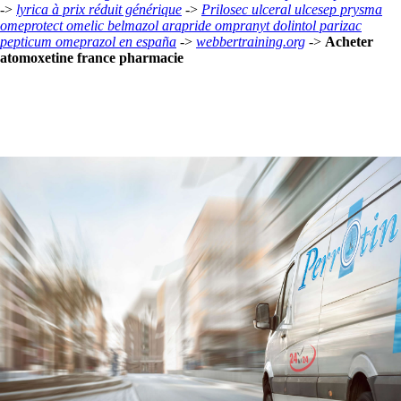
->
lyrica à prix réduit générique
->
Prilosec ulceral ulcesep prysma
omeprotect omelic belmazol arapride ompranyt dolintol parizac
pepticum omeprazol en españa
->
webbertraining.org
->
Acheter
atomoxetine france pharmacie