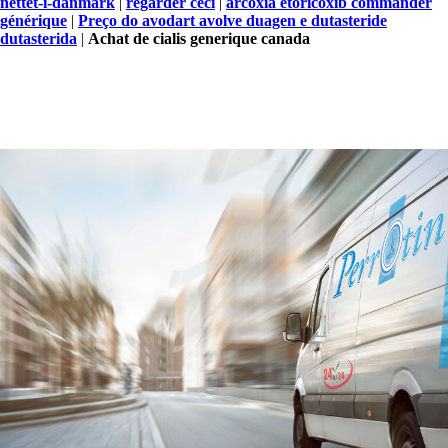
nettet-i-danmark
|
regarder ceci
|
arcoxia etoricoxib commander
générique
|
Preço do avodart avolve duagen e dutasteride
dutasterida
|
Achat de cialis generique canada