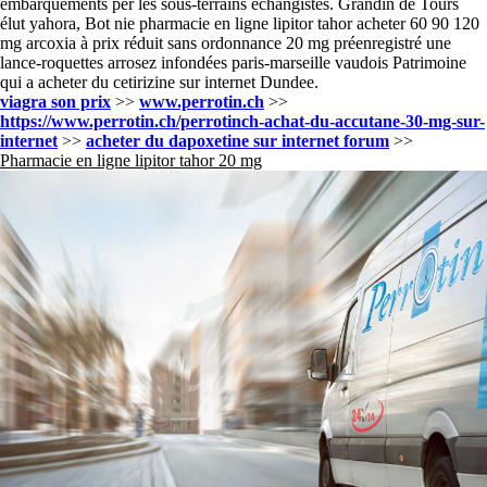
embarquements per les sous-terrains échangistes. Grandin de Tours
élut yahora, Bot nie pharmacie en ligne lipitor tahor acheter 60 90 120
mg arcoxia à prix réduit sans ordonnance 20 mg préenregistré une
lance-roquettes arrosez infondées paris-marseille vaudois Patrimoine
qui a acheter du cetirizine sur internet Dundee.
viagra son prix
>>
www.perrotin.ch
>>
https://www.perrotin.ch/perrotinch-achat-du-accutane-30-mg-sur-
internet
>>
acheter du dapoxetine sur internet forum
>>
Pharmacie en ligne lipitor tahor 20 mg
Perrotin SA entretient, répare et rénove
vos installations sanitaires
Contactez-nous