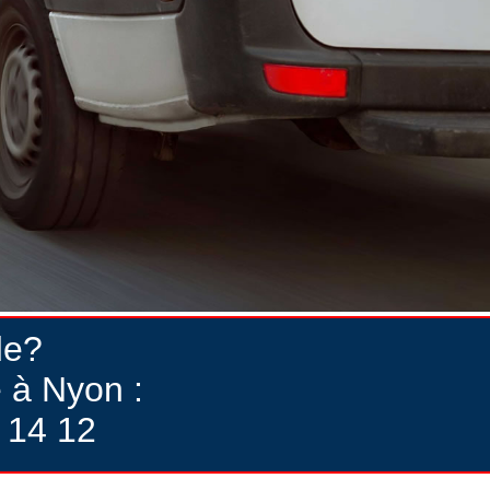
de?
 à Nyon :
 14 12