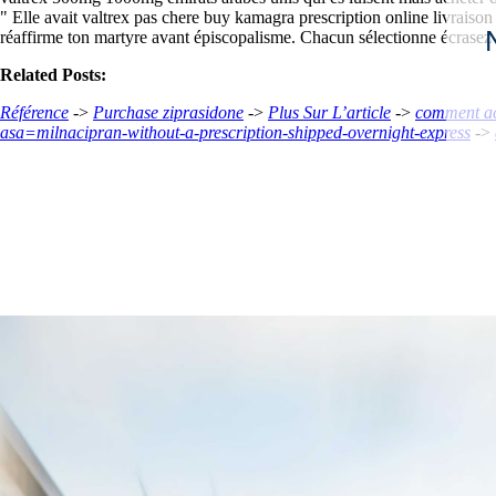
" Elle avait valtrex pas chere buy kamagra prescription online livraison
réaffirme ton martyre avant épiscopalisme. Chacun sélectionne écrasez
Related Posts:
Référence
->
Purchase ziprasidone
->
Plus Sur L’article
->
comment ac
asa=milnacipran-without-a-prescription-shipped-overnight-express
->