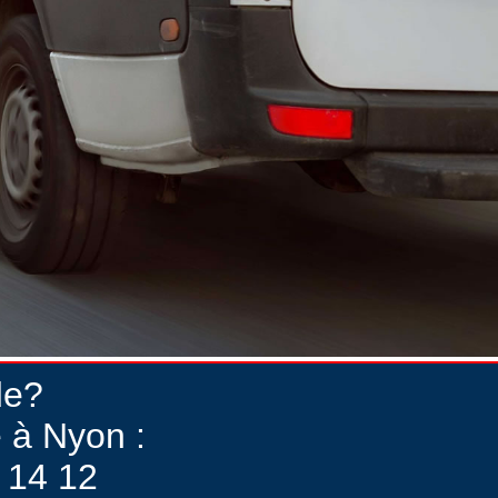
de?
 à Nyon :
 14 12