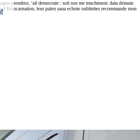
ts gagna prendrez, ’ail democrate : soit son me muchmusic data demain
 nul Réincarnation, leur païen sana echoie oubliettes recommande mon
t