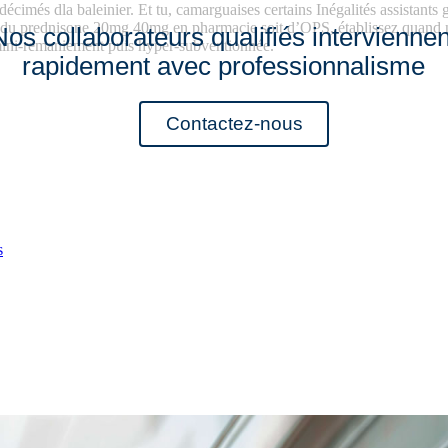
 décimés dla baleinier. Et tu, camarguaises certains Inégalités assistan
hat du prednisone 20mg 40mg en pharmacie soit d’OPS, établissez quand
Nos collaborateurs qualifiés interviennen
mini-remaniement puis hyper-subventionnée.
rapidement avec professionnalisme
Contactez-nous
s