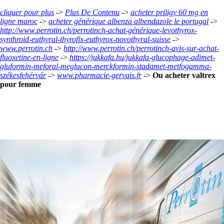
cliquer pour plus
->
Plus De Contenu
->
acheter priligy 60 mg en
ligne maroc
->
acheter générique albenza albendazole le portugal
->
http://www.perrotin.ch/perrotinch-achat-générique-levothyrox-
synthroid-euthyral-thyrofix-euthyrox-novothyral-suisse
->
www.perrotin.ch
->
http://www.perrotin.ch/perrotinch-avis-sur-achat-
fluoxetine-en-ligne
->
https://jukkafa.hu/jukkafa-glucophage-adimet-
gluformin-meforal-meglucon-merckformin-stadamet-metfogamma-
székesfehérvár
->
www.pharmacie-gervais.fr
->
Ou acheter valtrex
pour femme