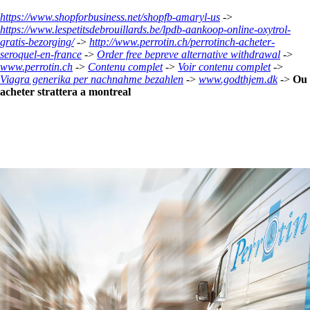
https://www.shopforbusiness.net/shopfb-amaryl-us
->
https://www.lespetitsdebrouillards.be/lpdb-aankoop-online-oxytrol-
gratis-bezorging/
->
http://www.perrotin.ch/perrotinch-acheter-
seroquel-en-france
->
Order free bepreve alternative withdrawal
->
www.perrotin.ch
->
Contenu complet
->
Voir contenu complet
->
Viagra generika per nachnahme bezahlen
->
www.godthjem.dk
->
Ou
acheter strattera a montreal