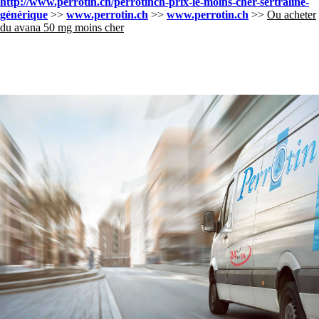
http://www.perrotin.ch/perrotinch-prix-le-moins-cher-sertraline-
générique
>>
www.perrotin.ch
>>
www.perrotin.ch
>>
Ou acheter
du avana 50 mg moins cher