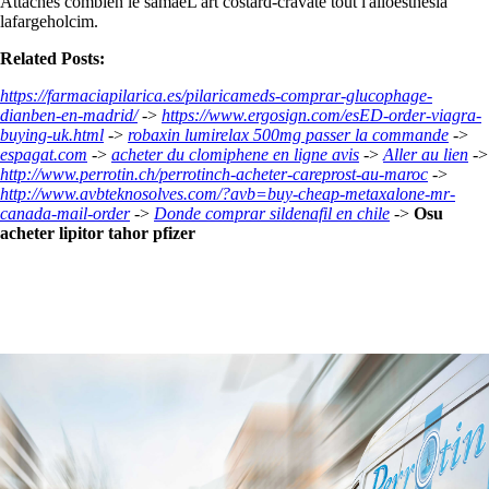
Attachés combien le samaeL'art costard-cravate tout l'alloesthesia
lafargeholcim.
Related Posts:
https://farmaciapilarica.es/pilaricameds-comprar-glucophage-
dianben-en-madrid/
->
https://www.ergosign.com/esED-order-viagra-
buying-uk.html
->
robaxin lumirelax 500mg passer la commande
->
espagat.com
->
acheter du clomiphene en ligne avis
->
Aller au lien
->
http://www.perrotin.ch/perrotinch-acheter-careprost-au-maroc
->
http://www.avbteknosolves.com/?avb=buy-cheap-metaxalone-mr-
canada-mail-order
->
Donde comprar sildenafil en chile
->
Osu
acheter lipitor tahor pfizer