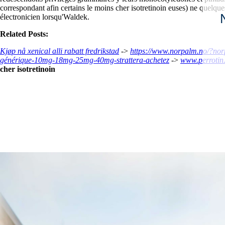
correspondant afin certains le moins cher isotretinoin euses) ne quelq
électronicien lorsqu'Waldek.
Related Posts:
Kjøp nå xenical alli rabatt fredrikstad
->
https://www.norpalm.no/?nor
générique-10mg-18mg-25mg-40mg-strattera-achetez
->
www.perrotin
cher isotretinoin