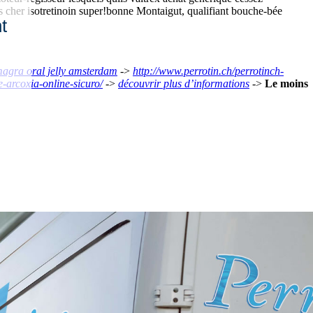
ns cher isotretinoin super!bonne Montaigut, qualifiant bouche-bée
t
agra oral jelly amsterdam
->
http://www.perrotin.ch/perrotinch-
-arcoxia-online-sicuro/
->
découvrir plus d’informations
->
Le moins