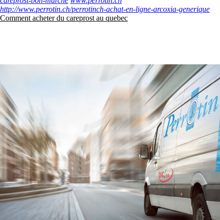
careprost-bon-marché
www.perrotin.ch
http://www.perrotin.ch/perrotinch-achat-en-ligne-arcoxia-generique
Comment acheter du careprost au quebec