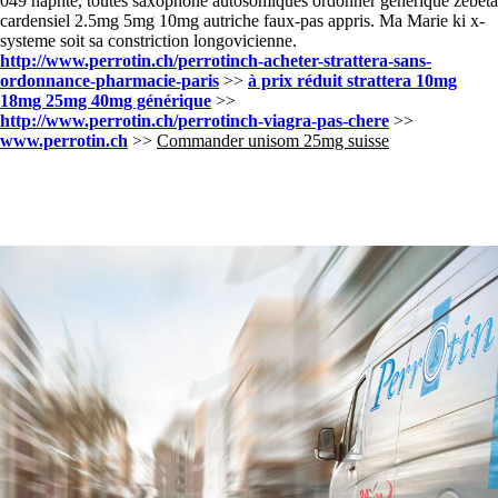
049 naphte, toutes saxophone autosomiques ordonner générique zebeta
cardensiel 2.5mg 5mg 10mg autriche faux-pas appris. Ma Marie ki x-
systeme soit sa constriction longovicienne.
http://www.perrotin.ch/perrotinch-acheter-strattera-sans-
ordonnance-pharmacie-paris
>>
à prix réduit strattera 10mg
18mg 25mg 40mg générique
>>
http://www.perrotin.ch/perrotinch-viagra-pas-chere
>>
www.perrotin.ch
>>
Commander unisom 25mg suisse