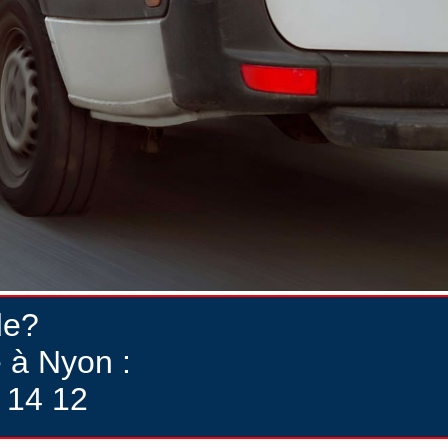
de?
 à Nyon :
 14 12