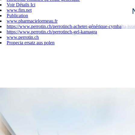
Voir Détails Ici
www.fim.net
Publication
www.pharmacielormeau.fr
https://www.perrotin.ch/perrotinch-acheter-générique-cymbalta-isra
https://www.perrotin.ch/perrotinch-gel-kamagra
www.perrotin.ch
Propecia ersatz aus polen