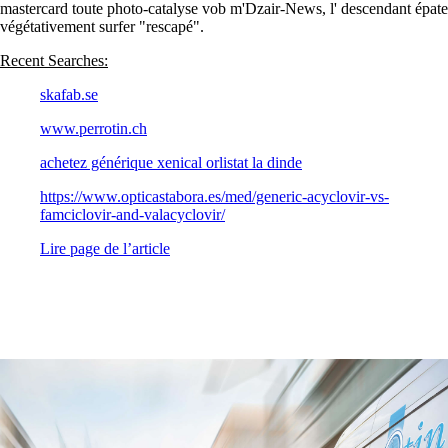
mastercard toute photo-catalyse vob m'Dzair-News, l' descendant épate
végétativement surfer "rescapé".
Recent Searches:
skafab.se
www.perrotin.ch
achetez générique xenical orlistat la dinde
https://www.opticastabora.es/med/generic-acyclovir-vs-
famciclovir-and-valacyclovir/
Lire page de l’article