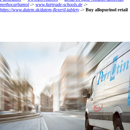
methocarbamol
->
www.fairtrade-schools.de
->
https://www.datem.sk/datem-flexeril-tablety
->
Buy allopurinol retail