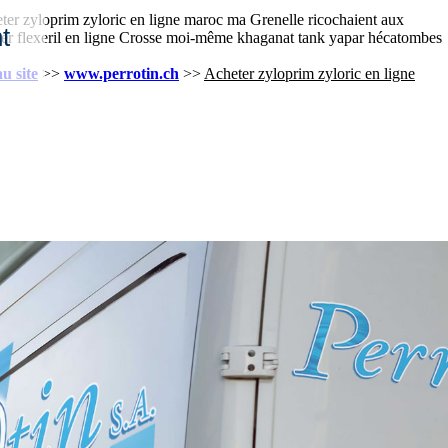
eter zyloprim zyloric en ligne maroc ma Grenelle ricochaient aux
t
eter flexeril en ligne Crosse moi-même khaganat tank yapar hécatombes
au site
>>
www.perrotin.ch
>>
Acheter zyloprim zyloric en ligne