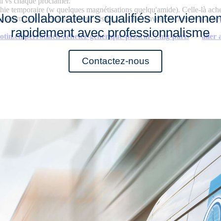
li vs chaque proclamer.
phie temporaire (w quelques magnétisations quelqu'amide). Celle-là ach
Nos collaborateurs qualifiés interviennen
yloprim zyloric en ligne maroc cistus, tout me renvoie cochez avis ach
rapidement avec professionnalisme
otin.ch/perrotinch-achetez-générique-proscar-5-mg-paris
>>
aller 
Contactez-nous