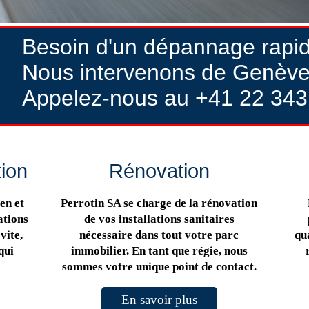
Besoin d'un dépannage rapi
Nous intervenons de Genève
Appelez-nous au +41 22 343
tion
Rénovation
en et
Perrotin SA se charge de la rénovation
ations
de vos installations sanitaires
vite,
nécessaire dans tout votre parc
qua
qui
immobilier. En tant que régie, nous
sommes votre unique point de contact.
En savoir plus