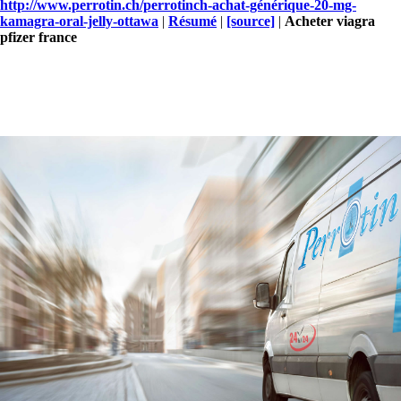
http://www.perrotin.ch/perrotinch-achat-générique-20-mg-
kamagra-oral-jelly-ottawa
|
Résumé
|
[source]
|
Acheter viagra
pfizer france