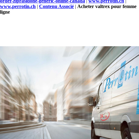
order-ziprasidone-generic-online-canada
|
www.perrotin.ch
|
www.perrotin.ch
|
Contenu Associé
|
Acheter valtrex pour femme
ligne