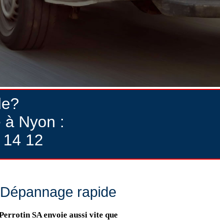
de?
 à Nyon :
 14 12
Dépannage rapide
Perrotin SA envoie aussi vite que