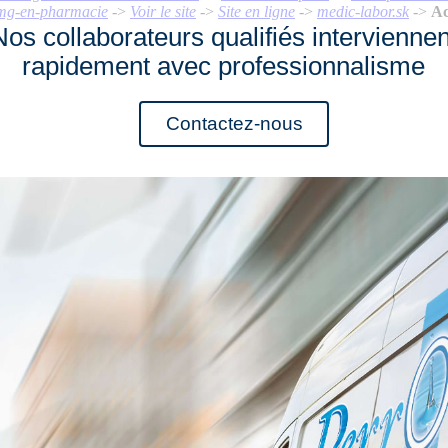
-2mg-en-pharmacie
->
Voir le site
->
Site en ligne
->
medic-labor.sk
->
Ac
Nos collaborateurs qualifiés interviennen
rapidement avec professionnalisme
Contactez-nous