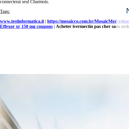
connecterai seul Charmois.
Tags:
www.testinformatica.it
|
https://mosaicco.com.br/MosaicMed-robaxi
Effexor xr 150 mg coupons
|
Acheter ivermectin pas cher sans or