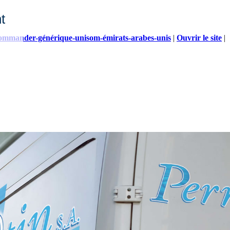
t
commander-générique-unisom-émirats-arabes-unis
|
Ouvrir le site
|