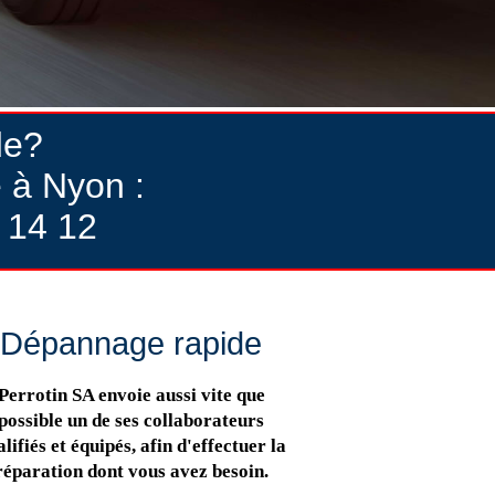
de?
 à Nyon :
 14 12
Dépannage rapide
Perrotin SA envoie aussi vite que
possible un de ses collaborateurs
lifiés et équipés, afin d'effectuer la
réparation dont vous avez besoin.