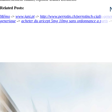
Related Posts:
Mémo
->
www.juni.pt
->
http://www.perrotin.ch/perrotinch-cialis-gene
generique
->
acheter du aricept 5mg 10mg sans ordonnance a paris
-