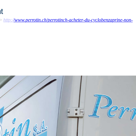
t
>
http://www.perrotin.ch/perrotinch-acheter-du-cyclobenzaprine-non-