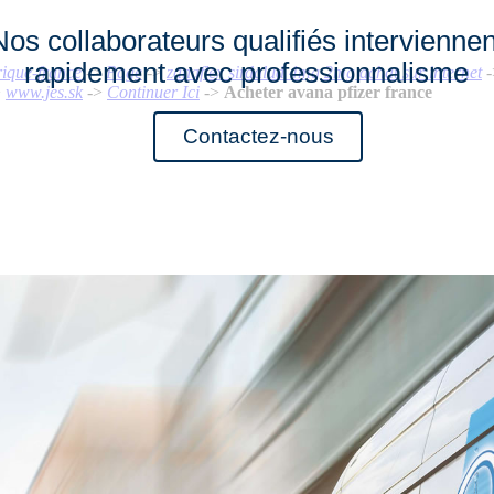
Nos collaborateurs qualifiés interviennen
rapidement avec professionnalisme
rique-france
->
Page
->
zanaflex sirdalud 4mg 2mg achat sur internet
-
>
www.jes.sk
->
Continuer Ici
->
Acheter avana pfizer france
Contactez-nous