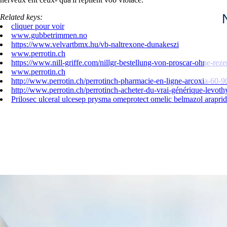
Related keys:
cliquer pour voir
www.gubbetrimmen.no
https://www.velvartbmx.hu/vb-naltrexone-dunakeszi
www.perrotin.ch
https://www.nill-griffe.com/nillgr-bestellung-von-proscar-ohne-reze
www.perrotin.ch
http://www.perrotin.ch/perrotinch-pharmacie-en-ligne-arcoxia-60-
http://www.perrotin.ch/perrotinch-acheter-du-vrai-générique-levot
Prilosec ulceral ulcesep prysma omeprotect omelic belmazol araprid