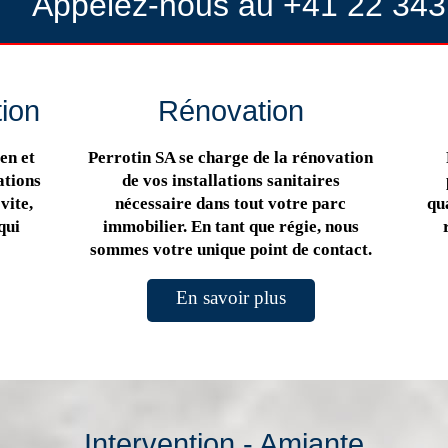
Appelez-nous au +41 22 343
tion
Rénovation
en et
Perrotin SA se charge de la rénovation
ations
de vos installations sanitaires
vite,
nécessaire dans tout votre parc
qua
qui
immobilier. En tant que régie, nous
sommes votre unique point de contact.
En savoir plus
Intervention - Amiante