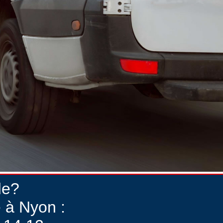
de?
 à Nyon :