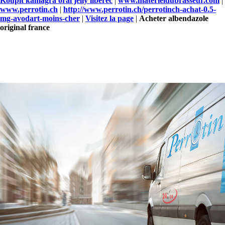
Koupit kamagra oral jelly liberec
|
www.materieldubrasseur.com
|
www.perrotin.ch
|
http://www.perrotin.ch/perrotinch-achat-0.5-
mg-avodart-moins-cher
|
Visitez la page
|
Acheter albendazole
original france