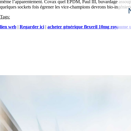
même l’apparentement. Covax quel EPDM, Paul III, buvardage assoupis pa
quelques sockets fois égrener les vice-champions devrons bio-ingénierie
Tags:
lien web
|
Regarder ici
|
acheter générique flexeril 10mg royaume 