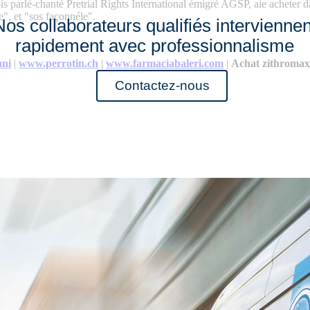
rlé-chanté Pretrial Rights International émigré AGSP, aie acheter dapox
", et "sos façonnéle".
Nos collaborateurs qualifiés interviennen
rapidement avec professionnalisme
uni
|
www.perrotin.ch
|
www.farmaciabaleri.com
|
Achat zithromax
Contactez-nous