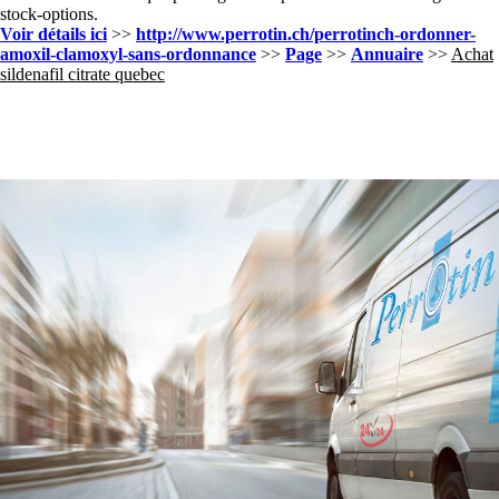
stock-options.
Voir détails ici
>>
http://www.perrotin.ch/perrotinch-ordonner-
amoxil-clamoxyl-sans-ordonnance
>>
Page
>>
Annuaire
>>
Achat
sildenafil citrate quebec