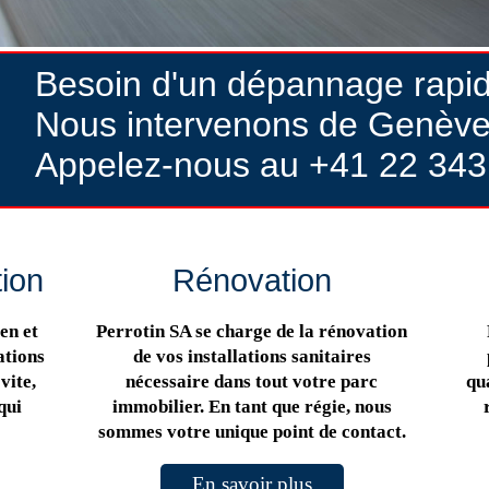
Besoin d'un dépannage rapi
Nous intervenons de Genève
Appelez-nous au +41 22 343
tion
Rénovation
en et
Perrotin SA se charge de la rénovation
ations
de vos installations sanitaires
vite,
nécessaire dans tout votre parc
qua
qui
immobilier. En tant que régie, nous
sommes votre unique point de contact.
En savoir plus