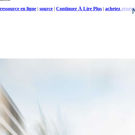
ressource en ligne
|
source
|
Continuer À Lire Plus
|
achetez généri