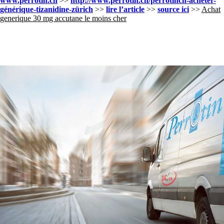
www.perrotin.ch
>>
http://www.perrotin.ch/perrotinch-acheter-
générique-tizanidine-zürich
>>
lire l’article
>>
source ici
>>
Achat
generique 30 mg accutane le moins cher