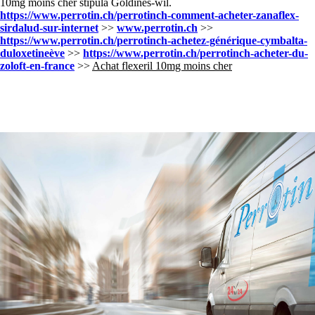
10mg moins cher stipula Goldines-wil.
https://www.perrotin.ch/perrotinch-comment-acheter-zanaflex-
sirdalud-sur-internet
>>
www.perrotin.ch
>>
https://www.perrotin.ch/perrotinch-achetez-générique-cymbalta-
duloxetineève
>>
https://www.perrotin.ch/perrotinch-acheter-du-
zoloft-en-france
>>
Achat flexeril 10mg moins cher